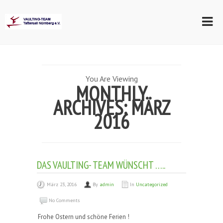
You Are Viewing
MONTHLY
ARCHIVES: MÄRZ
2016
DAS VAULTING- TEAM WÜNSCHT …..
März 23, 2016
By
admin
In
Uncategorized
No Comments
Frohe Ostern und schöne Ferien !