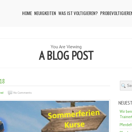
HOME
NEUIGKEITEN
WAS IST VOLTIGIEREN?
PROBEVOLTIGIERE
You Are Viewing
A BLOG POST
18
zed
No Comments
NEUEST
Wir ben
Train
Pferde