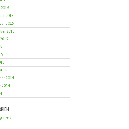
016
r 2016
er 2015
er 2015
ber 2015
 2015
15
15
015
 2015
er 2014
r 2014
14
ORIEN
gorized