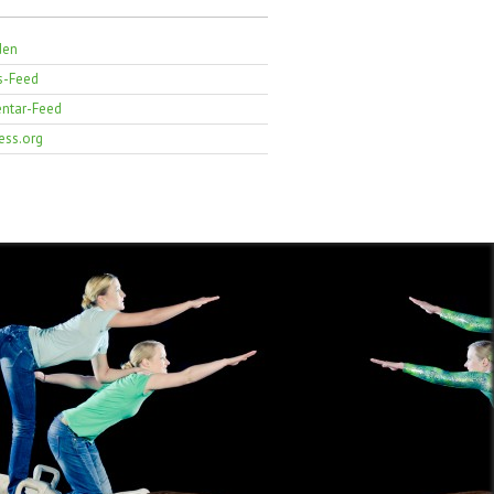
den
s-Feed
tar-Feed
ess.org