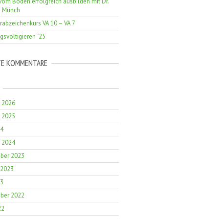
vom Boden erfolgreich ausbilden mit Dr.
a Münch
erabzeichenkurs VA 10 – VA 7
gsvoltigieren ´25
TE KOMMENTARE
r 2026
r 2025
24
r 2024
ber 2023
 2023
23
ber 2022
22