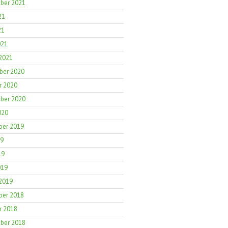
ber 2021
21
21
021
 2021
er 2020
r 2020
ber 2020
020
er 2019
19
19
019
 2019
er 2018
r 2018
ber 2018