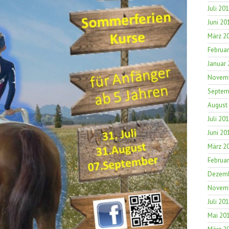
Juli 20
Juni 20
März 2
Februa
Januar
Novemb
Septem
August
Juli 20
Juni 20
März 2
Februa
Dezemb
Novemb
Juli 20
Mai 20