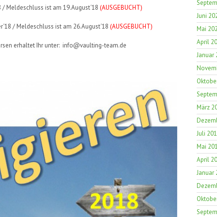
Septem
´18 / Meldeschluss ist am 19.August´18
(AUSGEBUCHT)
Juni 20
ber´18 / Meldeschluss ist am 26.August´18
(AUSGEBUCHT)
Mai 20
April 2
sen erhaltet Ihr unter: info@vaulting-team.de
Januar
Novemb
Oktobe
Septem
März 2
Dezemb
Juli 20
Mai 20
April 2
Januar
Dezemb
Oktobe
Septem