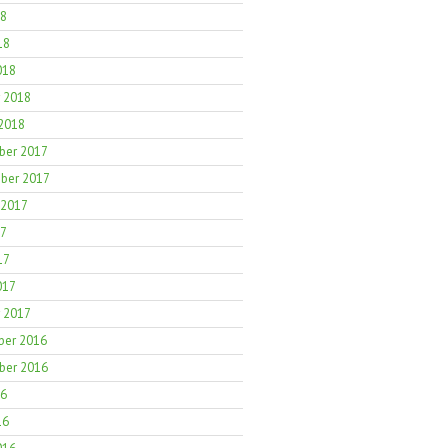
18
18
018
r 2018
 2018
er 2017
ber 2017
 2017
17
17
017
r 2017
er 2016
er 2016
16
16