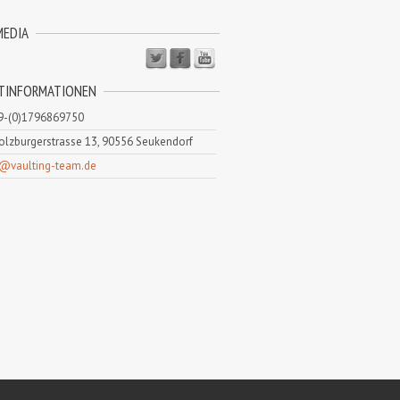
MEDIA
TINFORMATIONEN
9-(0)1796869750
lzburgerstrasse 13, 90556 Seukendorf
o@vaulting-team.de