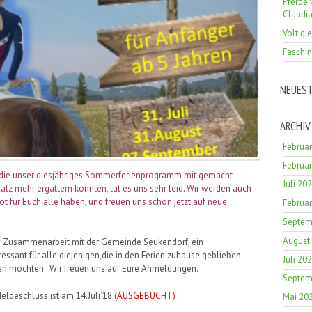
Pferde 
Claudi
Voltigi
Faschin
NEUES
ARCHIV
Februa
Februa
 die unser diesjähriges Sommerferienprogramm mit gemacht
Juli 20
Platz mehr ergattern konnten, tut es uns sehr leid. Wir werden auch
 für Euch alle haben, und freuen uns schon jetzt auf neue
Februa
Septem
August
in Zusammenarbeit mit der Gemeinde Seukendorf, ein
essant für alle diejenigen,die in den Ferien zuhause geblieben
Juli 20
ren möchten . Wir freuen uns auf Eure Anmeldungen.
Septem
/Meldeschluss ist am 14.Juli´18
(AUSGEBUCHT)
Mai 20