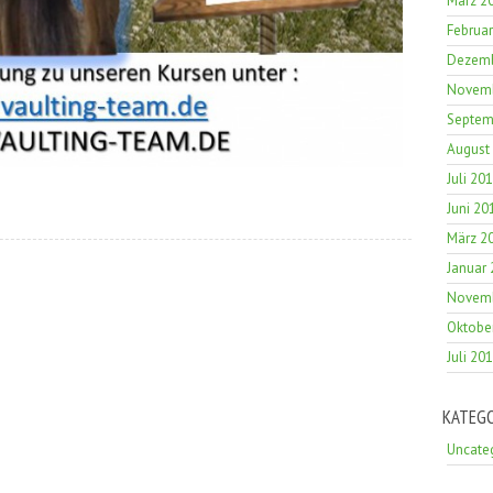
März 2
Februa
Dezemb
Novemb
Septem
August
Juli 20
Juni 20
März 2
Januar
Novemb
Oktobe
Juli 20
KATEG
Uncate