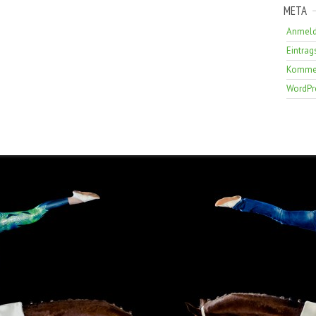
META
Anmel
Eintrag
Kommen
WordPr