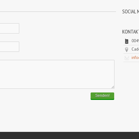
SOCIAL 
KONTAK
004
Cado
inf
Senden!