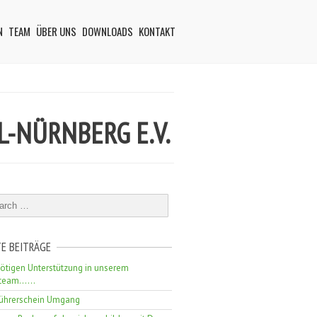
N
TEAM
ÜBER UNS
DOWNLOADS
KONTAKT
L-NÜRNBERG E.V.
E BEITRÄGE
ötigen Unterstützung in unserem
erteam……
führerschein Umgang