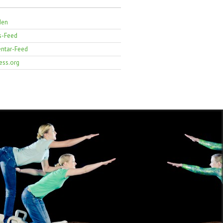
den
s-Feed
tar-Feed
ess.org