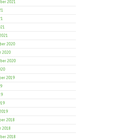
ber 2021
21
21
021
 2021
er 2020
r 2020
ber 2020
020
er 2019
19
19
019
 2019
er 2018
r 2018
ber 2018