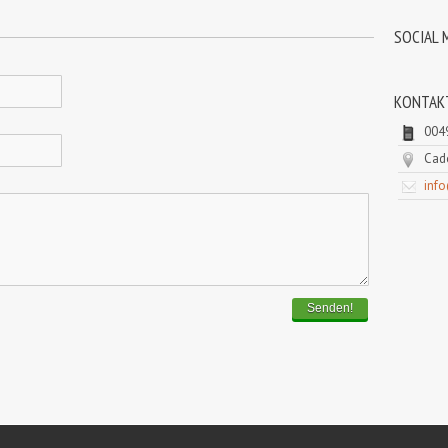
SOCIAL 
KONTAK
004
Cado
inf
Senden!