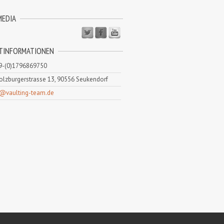
MEDIA
TINFORMATIONEN
9-(0)1796869750
lzburgerstrasse 13, 90556 Seukendorf
o@vaulting-team.de