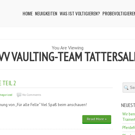
HOME
NEUIGKEITEN
WAS IST VOLTIGIEREN?
PROBEVOLTIGIERE
You Are Viewing
RVV VAULTING-TEAM TATTERSAL
 TEIL 2
tegorized
No Comments
NEUEST
hnung von „Für alle Felle“ Viel Spaß beim anschauen!
Wir ben
Read More »
Train
Pferde