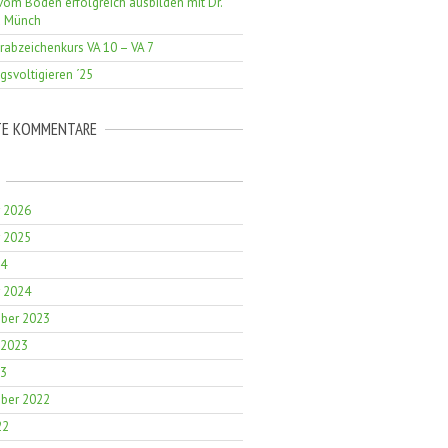
vom Boden erfolgreich ausbilden mit Dr.
a Münch
erabzeichenkurs VA 10 – VA 7
gsvoltigieren ´25
TE KOMMENTARE
r 2026
r 2025
24
r 2024
ber 2023
 2023
23
ber 2022
22