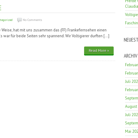
Pferde 
E
Claudi
Voltigi
tegorized
No Comments
Faschin
e Weise, hat mit uns zusammen das (FF) Frankefernsehen einen
s war für beide Seiten sehr spannend. Wir Voltigierer durften […]
NEUES
Read More »
ARCHIV
Februa
Februa
Juli 20
Februa
Septem
August
Juli 20
Septem
Mai 20