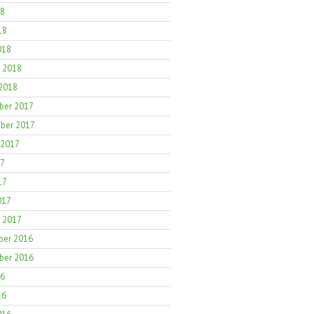
18
18
018
r 2018
 2018
er 2017
ber 2017
 2017
17
17
017
r 2017
er 2016
er 2016
16
16