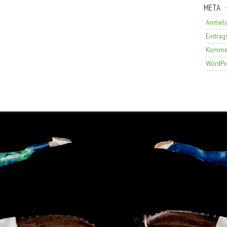
META
Anmel
Eintrag
Kommen
WordPr