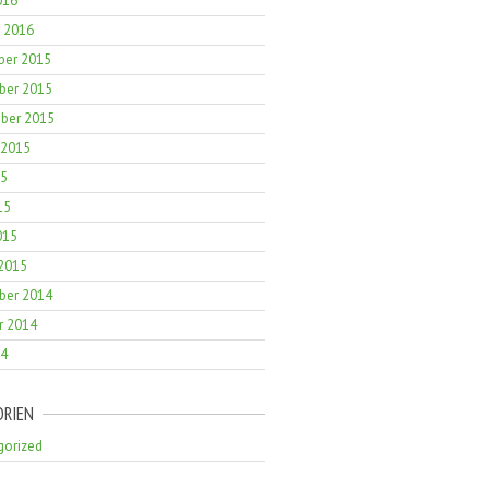
016
r 2016
er 2015
er 2015
ber 2015
 2015
15
15
015
 2015
er 2014
r 2014
14
ORIEN
gorized