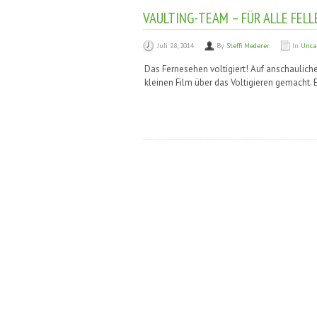
VAULTING-TEAM – FÜR ALLE FELL
Juli 28, 2014
By
Steffi Mederer
In
Unca
Das Fernesehen voltigiert! Auf anschaulich
kleinen Film über das Voltigieren gemacht. E