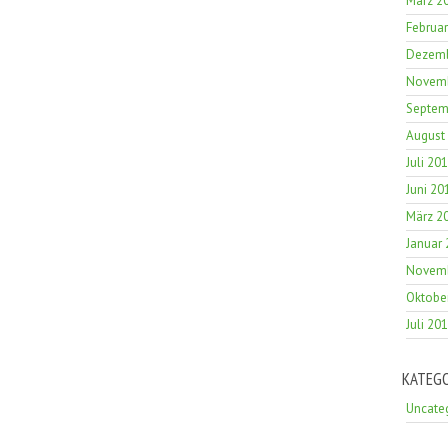
März 2
Februa
Dezemb
Novemb
Septem
August
Juli 20
Juni 20
März 2
Januar
Novemb
Oktobe
Juli 20
KATEG
Uncate