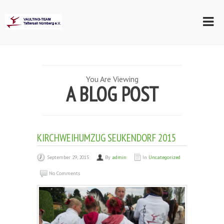
You Are Viewing
A BLOG POST
KIRCHWEIHUMZUG SEUKENDORF 2015
September 29, 2015
By
admin
In
Uncategorized
No Comments