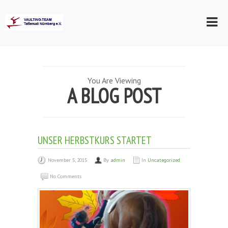
You Are Viewing
A BLOG POST
UNSER HERBSTKURS STARTET
November 5, 2015
By
admin
In
Uncategorized
No Comments