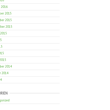
016
r 2016
er 2015
er 2015
ber 2015
 2015
15
15
015
 2015
er 2014
r 2014
14
ORIEN
gorized