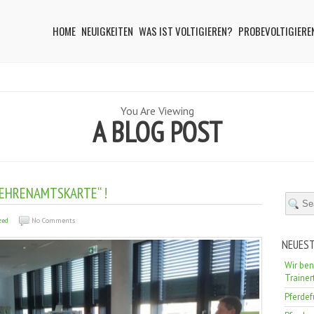
HOME
NEUIGKEITEN
WAS IST VOLTIGIEREN?
PROBEVOLTIGIERE
You Are Viewing
A BLOG POST
 EHRENAMTSKARTE“ !
zed
No Comments
NEUEST
Wir ben
Train
Pferde