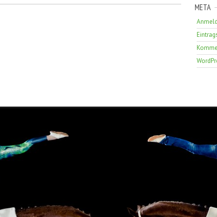
META
Anmel
Eintrag
Kommen
WordPr