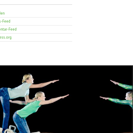
den
s-Feed
tar-Feed
ess.org