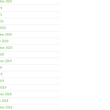
ber 2021
21
21
021
 2021
er 2020
r 2020
ber 2020
020
er 2019
19
19
019
 2019
er 2018
r 2018
ber 2018