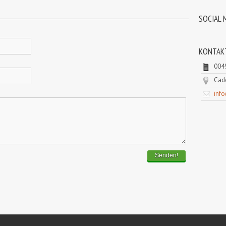
SOCIAL 
KONTAK
004
Cado
inf
Senden!