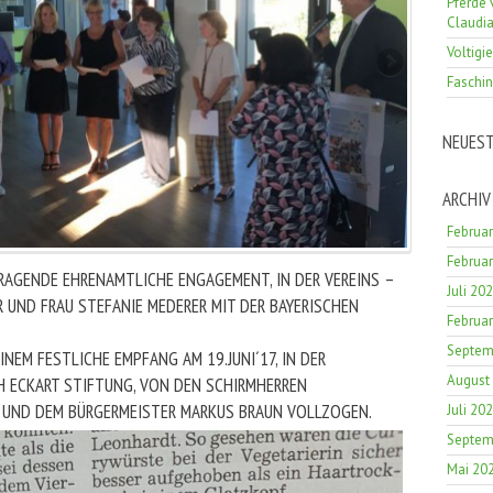
Pferde 
Claudi
Voltigi
Faschin
NEUES
ARCHIV
Februa
Februa
SRAGENDE EHRENAMTLICHE ENGAGEMENT, IN DER VEREINS –
Juli 20
R UND FRAU STEFANIE MEDERER MIT DER BAYERISCHEN
Februa
Septem
INEM FESTLICHE EMPFANG AM 19.JUNI´17, IN DER
August
H ECKART STIFTUNG, VON DEN SCHIRMHERREN
 UND DEM BÜRGERMEISTER MARKUS BRAUN VOLLZOGEN.
Juli 20
Septem
Mai 20