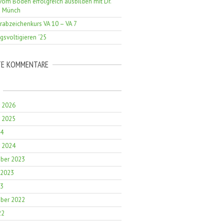
vom Boden erfolgreich ausbilden mit Dr.
a Münch
erabzeichenkurs VA 10 – VA 7
gsvoltigieren ´25
TE KOMMENTARE
r 2026
r 2025
24
r 2024
ber 2023
 2023
23
ber 2022
22