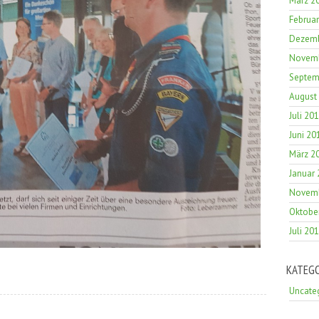
März 2
Februa
Dezemb
Novemb
Septem
August
Juli 20
Juni 20
März 2
Januar
Novemb
Oktobe
Juli 20
KATEG
Uncate