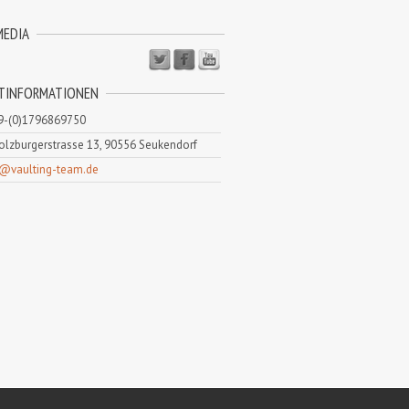
MEDIA
TINFORMATIONEN
9-(0)1796869750
lzburgerstrasse 13, 90556 Seukendorf
o@vaulting-team.de