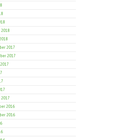
18
18
018
r 2018
 2018
er 2017
ber 2017
 2017
17
17
017
r 2017
er 2016
er 2016
16
16